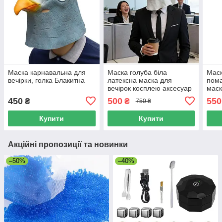
Маска карнавальна для
Маска голуба біла
Маск
вечірки, голка Блакитна
латексна маска для
пом
вечірок косплею аксесуар
маск
для вечірок та карнавалів
косп
450
500
550
₴
₴
750 ₴
аксе
Купити
Купити
Акційні пропозиції та новинки
–50%
–40%