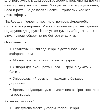
штучного хутра, маска зберігає форму, приємна на дотик і
комфортна у використанні. Має дихаючі отвори для очей,
носа й рота, що дозволяє носити її тривалий час без
дискомфорту.
Підійде для Геловіна, косплею, вечірок, флешмобів,
фотосесій і розіграшів. Маска «Голова зебри» — чудовий
подарунок для друзів із почуттям гумору або для тих, хто
цінує яскраві образи та не боїться виділитися.
Особливості:
Реалістичний вигляд зебри з деталізованим
забарвленням
М’який та еластичний латекс із хутром
Отвори для очей, рота і носа — зручно дихати й
бачити
Універсальний розмір — підходить більшості
дорослих
Ідеально підходить для тематичних вечірок, косплею
та розіграшів
Характеристики:
Тип: гумова маска у формі голови зебри