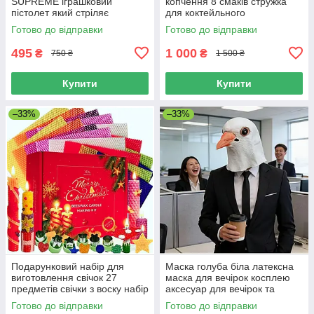
SUPREME іграшковий
копчення 8 смаків стружка
пістолет який стріляє
для коктейльного
грошима Money Gun
коптильного апарату щепа
Готово до відправки
Готово до відправки
червоний
для смокера
495
1 000
₴
₴
750 ₴
1 500 ₴
Купити
Купити
–33%
–33%
Подарунковий набір для
Маска голуба біла латексна
виготовлення свічок 27
маска для вечірок косплею
предметів свічки з воску набір
аксесуар для вечірок та
зроби сам свічки з
карнавалів
Готово до відправки
Готово до відправки
бджолиного воску