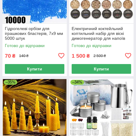
Гідрогелеві орбізи для
Електричний коктейльний
іграшкових бластерів, 7х9 мм
коптильний набір для віскі
5000 штук
димогенератор для напоїв
смокер для копчення з
Готово до відправки
Готово до відправки
деревною стружкою
70
1 500
₴
₴
140 ₴
2 500 ₴
Купити
Купити
–35%
–34%