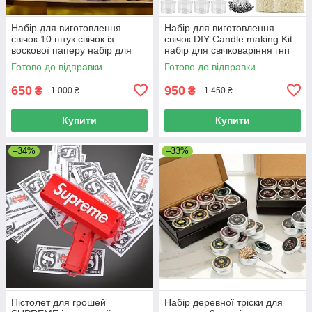
Набір для виготовлення
Набір для виготовлення
свічок 10 штук свічок із
свічок DIY Candle making Kit
воскової паперу набір для
набір для свічковаріння гніт
створення свічок із гнітом
для свічок
Готово до відправки
Готово до відправки
подарунковий набір
650
950
₴
₴
1 000 ₴
1 450 ₴
Купити
Купити
–34%
–33%
Пістолет для грошей
Набір деревної тріски для