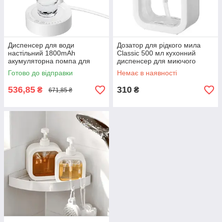
Диспенсер для води
Дозатор для рідкого мила
настільний 1800mAh
Classic 500 мл кухонний
акумуляторна помпа для
диспенсер для миючого
води з підставкою під склянку
засобу диспенсер для мила
Готово до відправки
Немає в наявності
сенсорна Білий
Білий
536,85
310
₴
₴
671,85 ₴