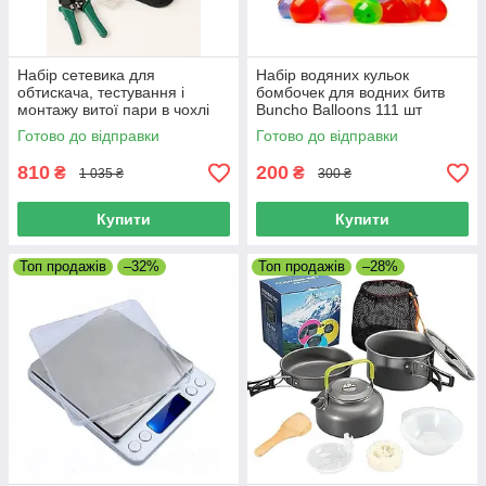
Набір сетевика для
Набір водяних кульок
обтискача, тестування і
бомбочек для водних битв
монтажу витої пари в чохлі
Buncho Balloons 111 шт
7186
Готово до відправки
Готово до відправки
810
200
₴
₴
1 035 ₴
300 ₴
Купити
Купити
Топ продажів
–32%
Топ продажів
–28%