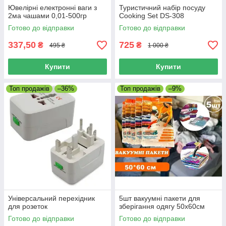
Ювелірні електронні ваги з
Туристичний набір посуду
2ма чашами 0,01-500гр
Cooking Set DS-308
Готово до відправки
Готово до відправки
337,50
725
₴
₴
495 ₴
1 000 ₴
Купити
Купити
Топ продажів
–36%
Топ продажів
–9%
Універсальний перехідник
5шт вакуумні пакети для
для розеток
зберігання одягу 50х60см
Готово до відправки
Готово до відправки