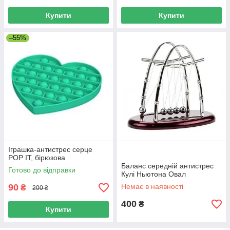
Купити
Купити
–55%
Іграшка-антистрес серце
POP IT, бірюзова
Баланс середній антистрес
Готово до відправки
Кулі Ньютона Овал
90
Немає в наявності
₴
200 ₴
400
₴
Купити