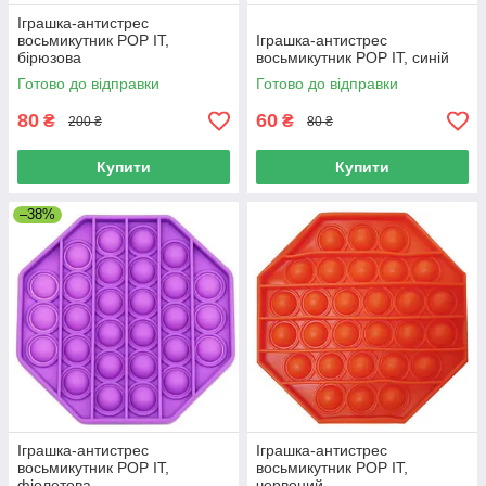
Іграшка-антистрес
восьмикутник POP IT,
Іграшка-антистрес
бірюзова
восьмикутник POP IT, синій
Готово до відправки
Готово до відправки
80
60
₴
₴
200 ₴
80 ₴
Купити
Купити
–38%
Іграшка-антистрес
Іграшка-антистрес
восьмикутник POP IT,
восьмикутник POP IT,
фіолетова
червоний