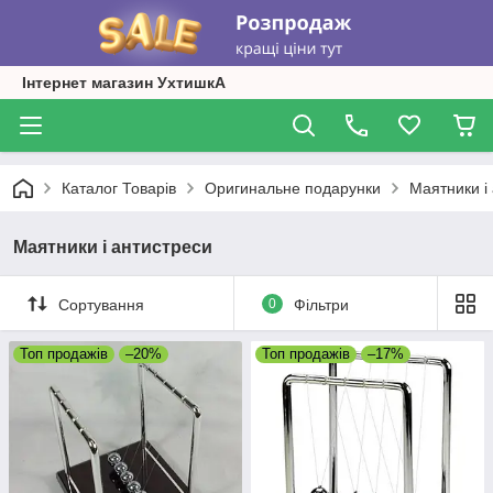
Інтернет магазин УхтишкА
Каталог Товарів
Оригинальне подарунки
Маятники і
Маятники і антистреси
Сортування
0
Фільтри
Топ продажів
–20%
Топ продажів
–17%