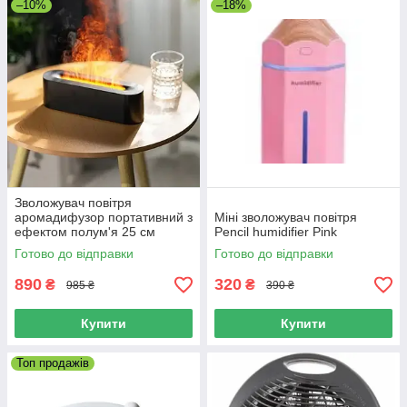
–10%
–18%
Зволожувач повітря
аромадифузор портативний з
Міні зволожувач повітря
ефектом полум'я 25 см
Pencil humidifier Pink
чорний
Готово до відправки
Готово до відправки
890
320
₴
₴
985 ₴
390 ₴
Купити
Купити
Топ продажів