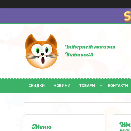
Інтернет магазин
УхтишкА
СКИДКИ
НОВИНИ
ТОВАРИ
КОНТАКТИ
Ніч