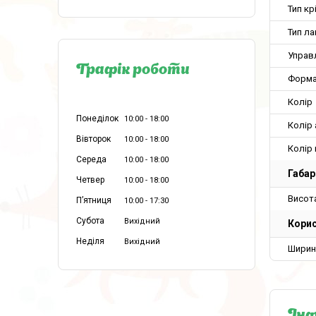
Тип кр
Тип л
Управ
Графік роботи
Форма
Колір
Понеділок
10:00
18:00
Колір 
Вівторок
10:00
18:00
Колір
Середа
10:00
18:00
Габар
Четвер
10:00
18:00
Висот
Пʼятниця
10:00
17:30
Субота
Вихідний
Корис
Неділя
Вихідний
Ширин
Інф