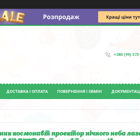
+380 (99) 372
ДОСТАВКА І ОПЛАТА
ПОВЕРНЕННЯ І ОБМІН
ДОКУМЕНТАЦ
ник космонавт проектор нічного неба лаз