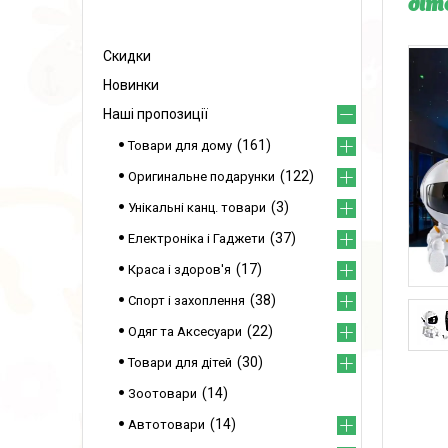
діт
Скидки
Новинки
Наші пропозиції
161
Товари для дому
122
Оригинальне подарунки
3
Унікальні канц. товари
37
Електроніка і Гаджети
17
Краса і здоров'я
38
Спорт і захоплення
22
Одяг та Аксесуари
30
Товари для дітей
14
Зоотовари
14
Автотовари