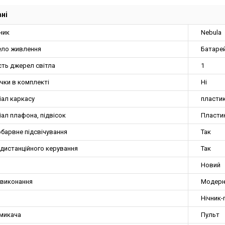
ні
ник
Nebula
ло живлення
Батаре
сть джерел світла
1
чки в комплекті
Ні
іал каркасу
пласти
ал плафона, підвісок
Пласти
обарвне підсвічування
Так
 дистанційного керування
Так
Новий
 виконання
Модер
Нічник
имикача
Пульт