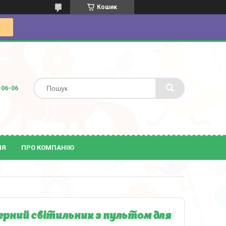
Кошик
-06-06
ІЯ
ПРО КОМПАНІЮ
ерний світильник з пультом для