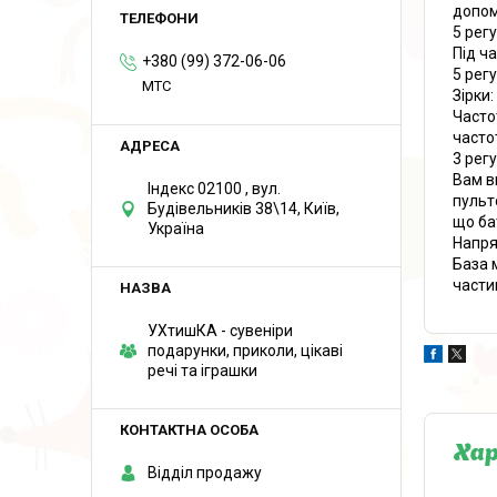
допом
5 рег
Під ч
+380 (99) 372-06-06
5 рег
MTC
Зірки:
Часто
часто
3 рег
Вам в
Індекс 02100 , вул.
пульт
Будівельників 38\14, Київ,
що ба
Україна
Напря
База 
части
УХтишКА - сувеніри
подарунки, приколи, цікаві
речі та іграшки
Ха
Відділ продажу