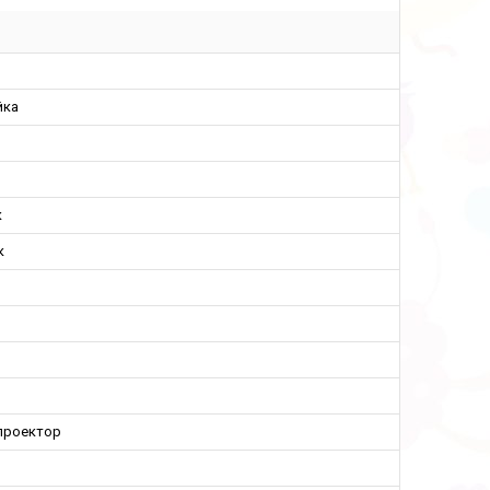
йка
к
к
н
-проектор