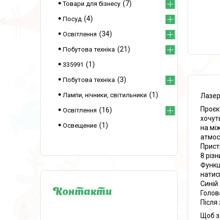
7
Товари для бізнесу
4
Посуд
34
Освітлення
21
Побутова техніка
1
335991
3
Побутова техніка
1
Лампи, нічники, світильники
Лазер
Проєк
16
Освітлення
хочут
1
Освещение
на мі
атмос
Прист
8 різ
Функц
натис
Синій
Контакти
Голов
Після
Щоб з