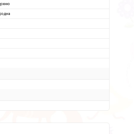
ерхню
іодна