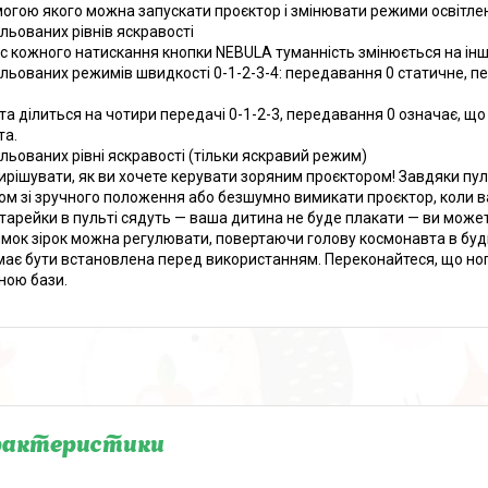
огою якого можна запускати проєктор і змінювати режими освітленн
ульованих рівнів яскравості
ас кожного натискання кнопки NEBULA туманність змінюється на інш
ульованих режимів швидкості 0-1-2-3-4: передавання 0 статичне,
та ділиться на чотири передачі 0-1-2-3, передавання 0 означає, 
та.
ульованих рівні яскравості (тільки яскравий режим)
ирішувати, як ви хочете керувати зоряним проєктором! Завдяки пу
ом зі зручного положення або безшумно вимикати проєктор, коли в
тарейки в пульті сядуть — ваша дитина не буде плакати — ви може
мок зірок можна регулювати, повертаючи голову космонавта в буд
має бути встановлена перед використанням. Переконайтеся, що но
ною бази.
рактеристики