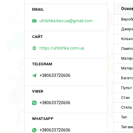
Основ
Вироб
uhtishka.kiev.ua@gmail.com
Джере
Кількі
https://uhtishka.com.ua
Лампо
Матер
Матері
+380633720606
Багат
Пульт
Стан
+380633720606
Стиль
Тип
Тип в
+380633720606