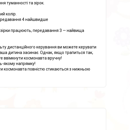
я туманності та зірок.
ий колір.
 передавання 4 найшвидше
що зірки працюють, передавання 3 — найвища
льту дистанційного керування ви можете керувати
аша дитина засинає. Однак, якщо трапиться так,
те ввімкнути космонавта вручну!
ь-якому напрямку!
ги космонавта повністю стикаються з нижньою