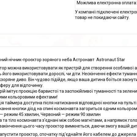
У компанії підключені електро
товар не покидаючи сайту.
ний нічник-проєктор зоряного неба Астронавт Astronaut Star
тор можна використовувати як пристрій для створення особливої а
ь його використовувати дорослі, чи діти. Нескінченні ефекти туманн
жзоряне диво. Він чудово підійде, якщо ваша дитина боїться заснути
феру для відпочинку.
рій імітує проєкцію барвистої та заспокійливої туманності та зеле
ними кольоровими ефектами!
ія таймера доступна після натискання відповідної кнопки на пульті 
кання кнопки діод на спині космонавта загориться одним кольором
 — режим 45 хвилин, Червоний — режим 90 хвилин
а та тіло космонавта з'єднані між собою магнітами, а напрямок го
 закінчення цього часу проєктор вимкнеться, даючи змогу вашій дит
апустити проєктор, спочатку під'єднайте його кабелем до джерела