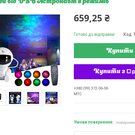
ей від USB Астронавт 8 режимів
659,25 ₴
Готово до відправки
Код:
Купити
Купити з
+380 (99) 372-06-06
MTC
поверненн