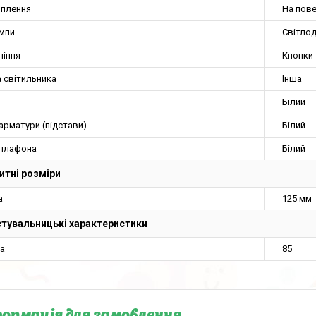
іплення
На пов
ампи
Світлод
ління
Кнопки
 світильника
Інша
Білий
арматури (підстави)
Білий
 плафона
Білий
итні розміри
а
125 мм
тувальницькі характеристики
а
85
ормація для замовлення