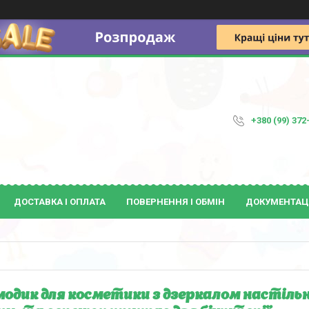
+380 (99) 372
ДОСТАВКА І ОПЛАТА
ПОВЕРНЕННЯ І ОБМІН
ДОКУМЕНТАЦ
одик для косметики з дзеркалом настільни