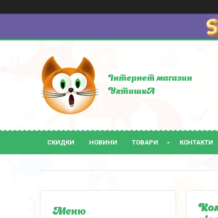
Інтернет магазин
УхтишкА
СКИДКИ
НОВИНИ
ТОВАРИ
КОНТАКТИ
Ком