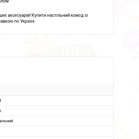
алом
ших аксесуарів! Купити настільний комод із
авкою по Україні.
d
к
сальний