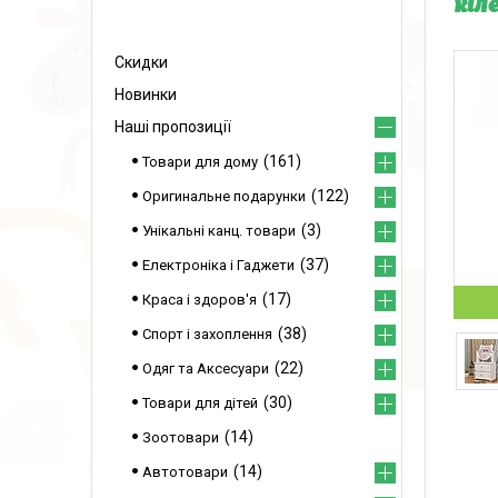
кіл
Скидки
Новинки
Наші пропозиції
161
Товари для дому
122
Оригинальне подарунки
3
Унікальні канц. товари
37
Електроніка і Гаджети
17
Краса і здоров'я
38
Спорт і захоплення
22
Одяг та Аксесуари
30
Товари для дітей
14
Зоотовари
14
Автотовари