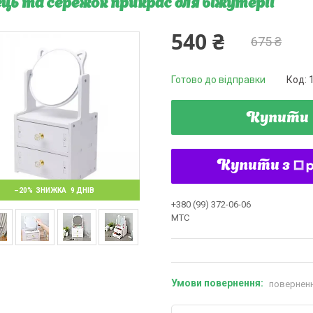
ець та сережок прикрас для біжутерії
540 ₴
675 ₴
Готово до відправки
Код:
Купити
Купити з
–20%
9 ДНІВ
+380 (99) 372-06-06
MTC
поверненн