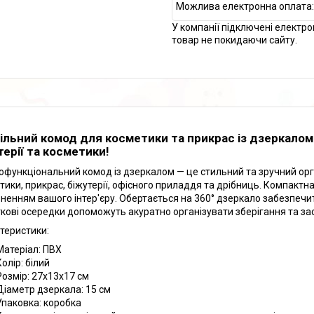
У компанії підключені електро
товар не покидаючи сайту.
ільний комод для косметики та прикрас із дзеркалом 
терії та косметики!
офункціональний комод із дзеркалом — це стильний та зручний орг
тики, прикрас, біжутерії, офісного приладдя та дрібниць. Компактна
ненням вашого інтер'єру. Обертається на 360° дзеркало забезпечит
кові осередки допоможуть акуратно організувати зберігання та зао
теристики:
Матеріал: ПВХ
Колір: білий
Розмір: 27х13х17 см
Діаметр дзеркала: 15 см
Упаковка: коробка