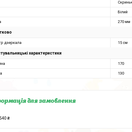
Скринь
Білий
а
270 мм
тково
тр дзеркала
15 см
тувальницькі характеристики
ина
170
а
130
ормація для замовлення
540 ₴