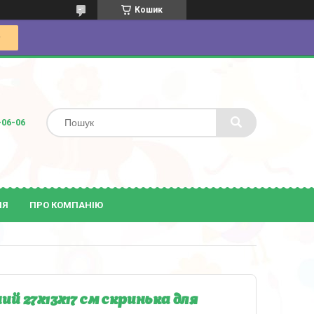
Кошик
-06-06
ІЯ
ПРО КОМПАНІЮ
й 27х13х17 см скринька для