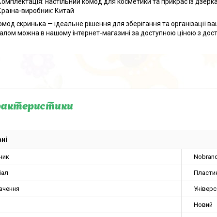
Комплектація: настільний комод для косметики та прикрас із дзерк
Країна-виробник: Китай
омод скринька — ідеальне рішення для зберігання та організації ва
алом можна в нашому інтернет-магазині за доступною ціною з дост
рактеристики
ні
ник
Nobran
іал
Пласти
ачення
Універ
Новий