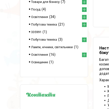
7
Товари для бізнесу
4
Посуд
34
Освітлення
21
Побутова техніка
1
335991
3
Побутова техніка
1
Лампи, нічники, світильники
Наст
біжу
16
Освітлення
Багат
1
Освещение
косме
допов
додат
Харак
Контакти