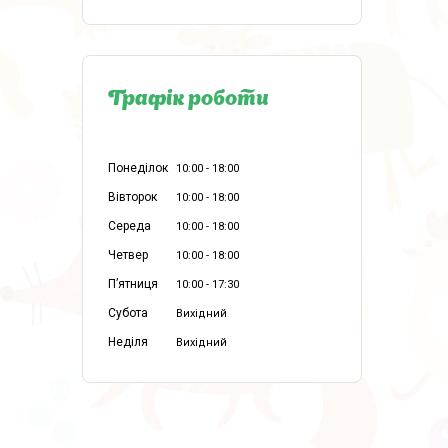
Графік роботи
Понеділок
10:00
18:00
Вівторок
10:00
18:00
Середа
10:00
18:00
Четвер
10:00
18:00
Пʼятниця
10:00
17:30
Субота
Вихідний
Неділя
Вихідний