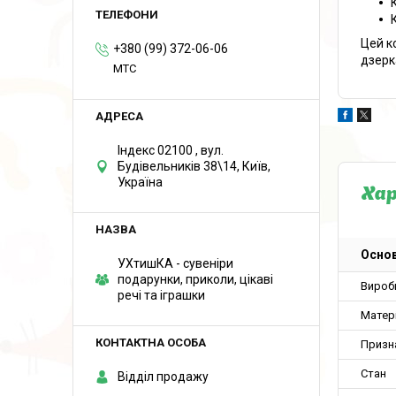
Цей к
+380 (99) 372-06-06
дзерк
MTC
Індекс 02100 , вул.
Будівельників 38\14, Київ,
Україна
Ха
Основ
УХтишКА - сувеніри
подарунки, приколи, цікаві
Вироб
речі та іграшки
Матер
Призн
Стан
Відділ продажу