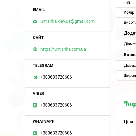
Тип
Колір
uhtishka.kiev.ua@gmail.com
Висот
Дода
Діаме
https://uhtishka.com.ua
Корис
Довж
Ширин
+380633720606
Інф
+380633720606
Ціна:
+380633720606