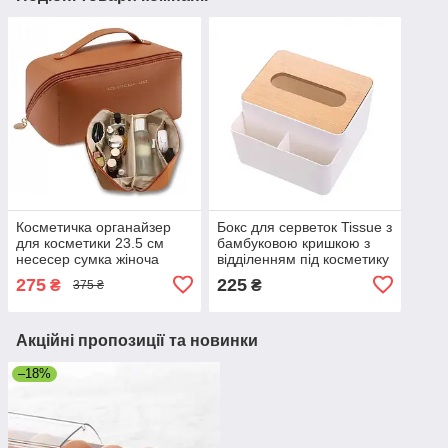
Косметичка органайзер
Бокс для серветок Tissue з
для косметики 23.5 см
бамбуковою кришкою з
несесер сумка жіноча
відділенням під косметику
косметичка дорожня
та гаджети
275
225
₴
₴
375 ₴
жіноча на блискавці
Коричнева
Акційні пропозиції та новинки
–18%