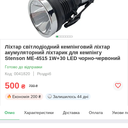
Ліхтар світлодіодний кемпінговий ліхтар
акумуляторний ліхтарик для кемпінгу
Stenson ME-4515 1W+30 LED чорно-червоний
Готово до відправки
Код: 0041820
Роздріб
500
₴
700 ₴
Економія
200 ₴
Залишилось
44 дні
Опис
Характеристики
Доставка
Оплата
Умови п