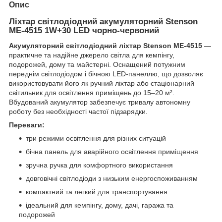
Опис
Ліхтар світлодіодний акумуляторний Stenson
ME-4515 1W+30 LED чорно-червоний
Акумуляторний світлодіодний ліхтар Stenson ME-4515
—
практичне та надійне джерело світла для кемпінгу,
подорожей, дому та майстерні. Оснащений потужним
переднім світлодіодом і бічною LED-панеллю, що дозволяє
використовувати його як ручний ліхтар або стаціонарний
світильник для освітлення приміщень до 15–20 м².
Вбудований акумулятор забезпечує тривалу автономну
роботу без необхідності частої підзарядки.
Переваги:
три режими освітлення для різних ситуацій
бічна панель для аварійного освітлення приміщення
зручна ручка для комфортного використання
довговічні світлодіоди з низьким енергоспоживанням
компактний та легкий для транспортування
ідеальний для кемпінгу, дому, дачі, гаража та
подорожей