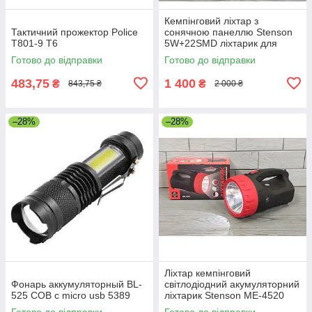
Кемпінговий ліхтар з
Тактичний прожектор Police
сонячною панеллю Stenson
T801-9 Т6
5W+22SMD ліхтарик для
кемпінгу світлодіодна
Готово до відправки
Готово до відправки
аварійна акумуляторна
лампа
483,75
1 400
₴
₴
843,75 ₴
2 000 ₴
–28%
–28%
Ліхтар кемпінговий
Фонарь аккумуляторный BL-
світлодіодний акумуляторний
525 COB с micro usb 5389
ліхтарик Stenson ME-4520
5W кемпінгова лампа на
Готово до відправки
Готово до відправки