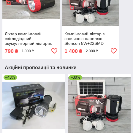
Ліхтар кемпінговий
Кемпінговий ліхтар з
світлодіодний
сонячною панеллю
акумуляторний ліхтарик
Stenson 5W+22SMD
Stenson ME-4520 5W
ліхтарик для кемпінгу
790
1 400
₴
₴
1 090 ₴
2 000 ₴
кемпінгова лампа на
світлодіодна аварійна
акумуляторі
акумуляторна лампа
Акційні пропозиції та новинки
–43%
–30%