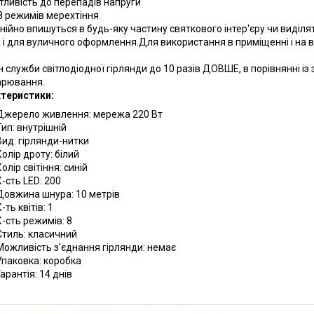
утливість до перепадів напруги
 8 режимів мерехтіння
нійно впишуться в будь-яку частину святкового інтер'єру чи виділят
 і для вуличного оформлення.Для використання в приміщенні і на в
н служби світлодіодної гірлянди до 10 разів ДОВШЕ, в порівнянні і
рювання.
теристики:
Джерело живлення: мережа 220 Вт
Тип: внутрішній
Вид: гірлянди-нитки
Колір дроту: білий
Колір світіння: синій
К-сть LED: 200
Довжина шнура: 10 метрів
-ть квітів: 1
К-сть режимів: 8
Стиль: класичний
Можливість з'єднання гірлянди: немає
Упаковка: коробка
Гарантія: 14 днів