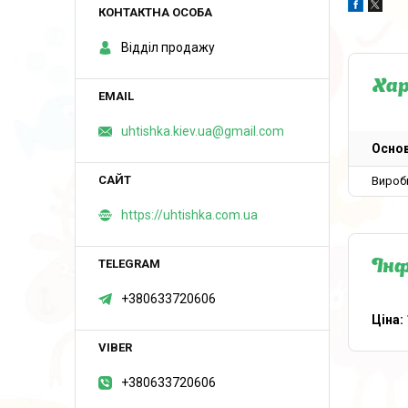
Відділ продажу
Ха
uhtishka.kiev.ua@gmail.com
Основ
Вироб
https://uhtishka.com.ua
Інф
+380633720606
Ціна:
+380633720606