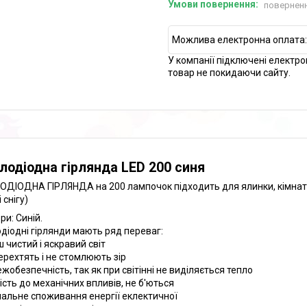
поверненн
У компанії підключені електро
товар не покидаючи сайту.
лодіодна гірлянда LED 200 синя
ОДІОДНА ГІРЛЯНДА на 200 лампочок підходить для ялинки, кімнати,
 снігу)
ри: Синій.
одіодні гірлянди мають ряд переваг:
ш чистий і яскравий світ
мерехтять і не стомлюють зір
ежобезпечність, так як при світінні не виділяється тепло
кість до механічних впливів, не б'ються
імальне споживання енергії еклектичної