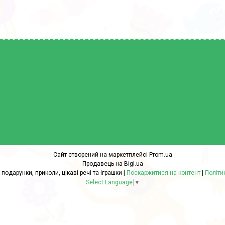
Сайт створений на маркетплейсі
Prom.ua
Продавець на Bigl.ua
УХтишКА - сувеніри подарунки, приколи, цікаві речі та іграшки |
Поскаржитися на контент
|
Політи
Select Language
▼