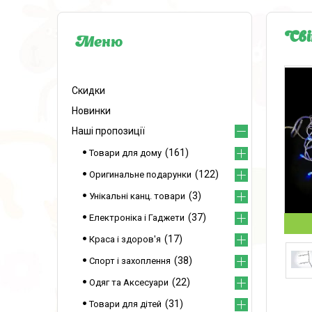
Сві
Скидки
Новинки
Наші пропозиції
161
Товари для дому
122
Оригинальне подарунки
3
Унікальні канц. товари
37
Електроніка і Гаджети
17
Краса і здоров'я
38
Спорт і захоплення
22
Одяг та Аксесуари
31
Товари для дітей