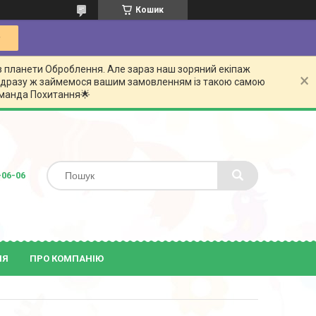
Кошик
з планети Оброблення. Але зараз наш зоряний екіпаж
 відразу ж займемося вашим замовленням із такою самою
команда Похитання🌟
-06-06
ІЯ
ПРО КОМПАНІЮ