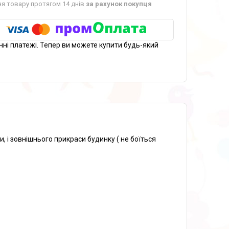
я товару протягом 14 днів
за рахунок покупця
нні платежі. Тепер ви можете купити будь-який
 і зовнішнього прикраси будинку ( не боїться