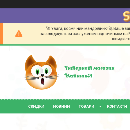
🚀 Увага, космічний мандрівник! 🚀 Ваше 
насолоджується заслуженим відпочинком на Мі
швидкістю
Інтернет магазин
УхтишкА
СКИДКИ
НОВИНИ
ТОВАРИ
КОНТАКТИ