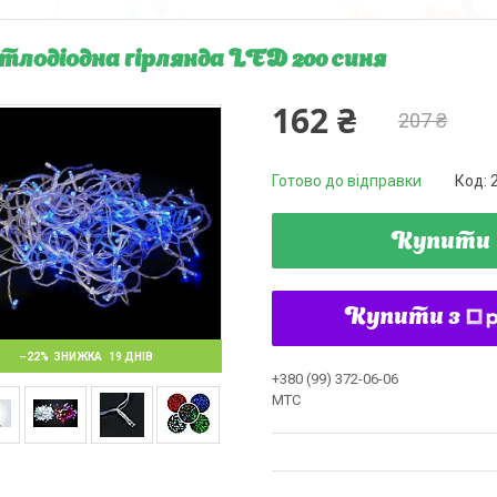
тлодіодна гірлянда LED 200 синя
162 ₴
207 ₴
Готово до відправки
Код:
Купити
Купити з
–22%
19 ДНІВ
+380 (99) 372-06-06
MTC