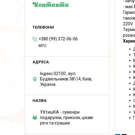
- неч
Контакти
- має
Гармо
також
220V.
Термі
розжа
+380 (99) 372-06-06
Харак
MTC
Індекс 02100 , вул.
Будівельників 38\14, Київ,
Україна
К
УХтишКА - сувеніри
подарунки, приколи, цікаві
речі та іграшки