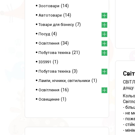
14
Зоотовари
14
Автотовари
7
Товари для бізнесу
4
Посуд
34
Освітлення
21
Побутова техніка
1
335991
3
Побутова техніка
Світ
1
Лампи, нічники, світильники
СВІТЛ
дощу і
16
Освітлення
Кольо
1
Освещение
Світл
- біль
- не 
- пож
- стій
- мін