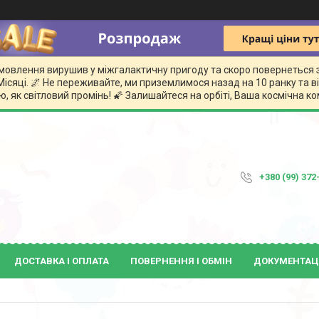
замовлення вирушив у міжгалактичну пригоду та скоро повернеться 
сяці. 🌌 Не переживайте, ми приземлимося назад на 10 ранку та
, як світловий промінь! 🌠 Залишайтеся на орбіті, Ваша космічна 
+380 (99) 372
ДОСТАВКА І ОПЛАТА
ПОВЕРНЕННЯ І ОБМІН
ДОКУМЕНТАЦ