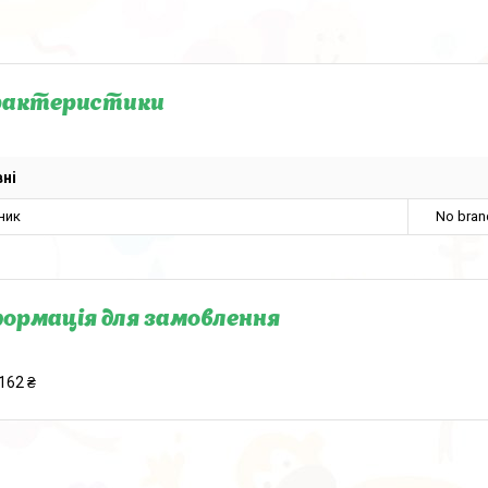
рактеристики
ні
ник
No bran
ормація для замовлення
162 ₴