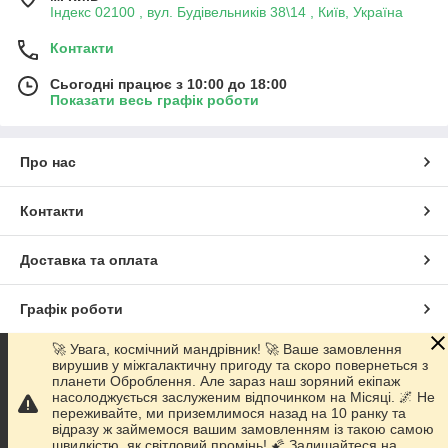
Індекс 02100 , вул. Будівельників 38\14 , Київ, Україна
Контакти
Сьогодні працює з 10:00 до 18:00
Показати весь графік роботи
Про нас
Контакти
Доставка та оплата
Графік роботи
🚀 Увага, космічний мандрівник! 🚀 Ваше замовлення
Повна версія сайту
вирушив у міжгалактичну пригоду та скоро повернеться з
планети Оброблення. Але зараз наш зоряний екіпаж
насолоджується заслуженим відпочинком на Місяці. 🌌 Не
Сайт створено на маркетплейсі
Prom.ua
переживайте, ми приземлимося назад на 10 ранку та
відразу ж займемося вашим замовленням із такою самою
швидкістю, як світловий промінь! 🌠 Залишайтеся на