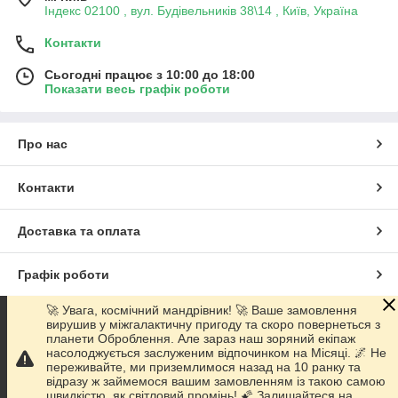
Індекс 02100 , вул. Будівельників 38\14 , Київ, Україна
Контакти
Сьогодні працює з 10:00 до 18:00
Показати весь графік роботи
Про нас
Контакти
Доставка та оплата
Графік роботи
🚀 Увага, космічний мандрівник! 🚀 Ваше замовлення
Повна версія сайту
вирушив у міжгалактичну пригоду та скоро повернеться з
планети Оброблення. Але зараз наш зоряний екіпаж
насолоджується заслуженим відпочинком на Місяці. 🌌 Не
Сайт створено на маркетплейсі
Prom.ua
переживайте, ми приземлимося назад на 10 ранку та
відразу ж займемося вашим замовленням із такою самою
швидкістю, як світловий промінь! 🌠 Залишайтеся на