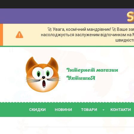
🚀 Увага, космічний мандрівник! 🚀 Ваше 
насолоджується заслуженим відпочинком на Мі
швидкістю
Інтернет магазин
УхтишкА
СКИДКИ
НОВИНИ
ТОВАРИ
КОНТАКТИ