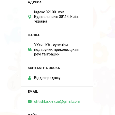
Індекс 02100 , вул.
Будівельників 38\14, Київ,
Україна
УХтишКА - сувеніри
подарунки, приколи, цікаві
речі та іграшки
Відділ продажу
uhtishka.kiev.ua@gmail.com