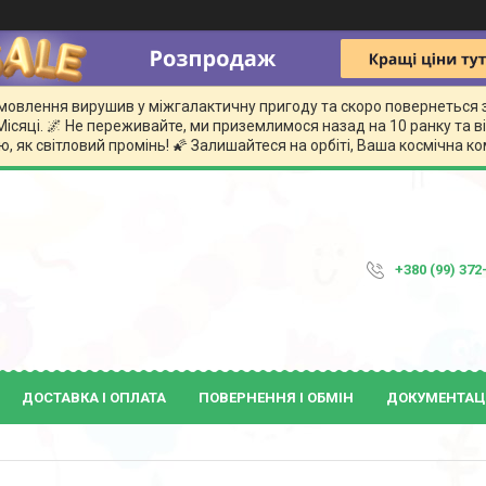
замовлення вирушив у міжгалактичну пригоду та скоро повернеться 
сяці. 🌌 Не переживайте, ми приземлимося назад на 10 ранку та
, як світловий промінь! 🌠 Залишайтеся на орбіті, Ваша космічна 
+380 (99) 372
ДОСТАВКА І ОПЛАТА
ПОВЕРНЕННЯ І ОБМІН
ДОКУМЕНТАЦ