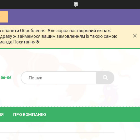
з планети Оброблення. Але зараз наш зоряний екіпаж
 відразу ж займемося вашим замовленням із такою самою
команда Похитання🌟
-06-06
ІЯ
ПРО КОМПАНІЮ