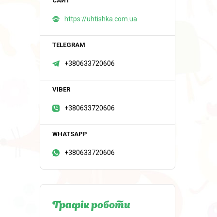
https://uhtishka.com.ua
+380633720606
+380633720606
+380633720606
Графік роботи