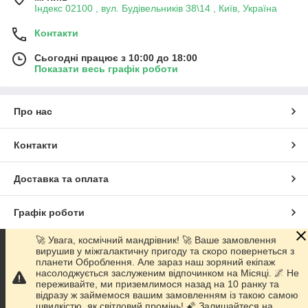
Індекс 02100 , вул. Будівельників 38\14 , Київ, Україна
Контакти
Сьогодні працює з 10:00 до 18:00
Показати весь графік роботи
Про нас
Контакти
Доставка та оплата
Графік роботи
🚀 Увага, космічний мандрівник! 🚀 Ваше замовлення
Повна версія сайту
вирушив у міжгалактичну пригоду та скоро повернеться з
планети Оброблення. Але зараз наш зоряний екіпаж
насолоджується заслуженим відпочинком на Місяці. 🌌 Не
Сайт створено на маркетплейсі
Prom.ua
переживайте, ми приземлимося назад на 10 ранку та
відразу ж займемося вашим замовленням із такою самою
швидкістю, як світловий промінь! 🌠 Залишайтеся на