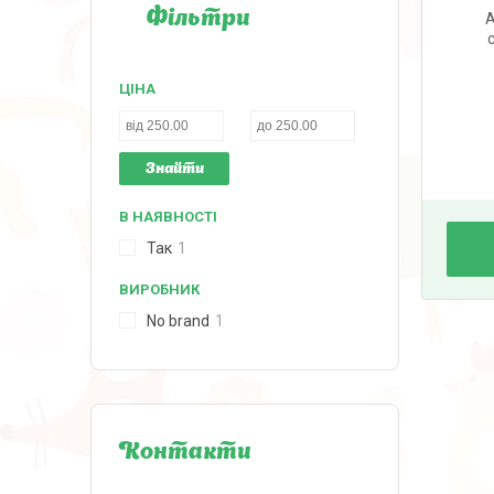
Фільтри
А
ЦІНА
Знайти
В НАЯВНОСТІ
Так
1
ВИРОБНИК
No brand
1
Контакти