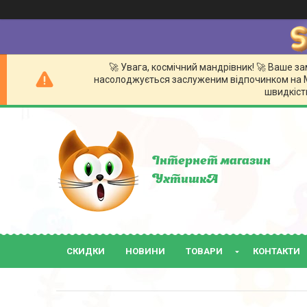
🚀 Увага, космічний мандрівник! 🚀 Ваше 
насолоджується заслуженим відпочинком на Мі
швидкістю
Інтернет магазин
УхтишкА
СКИДКИ
НОВИНИ
ТОВАРИ
КОНТАКТИ