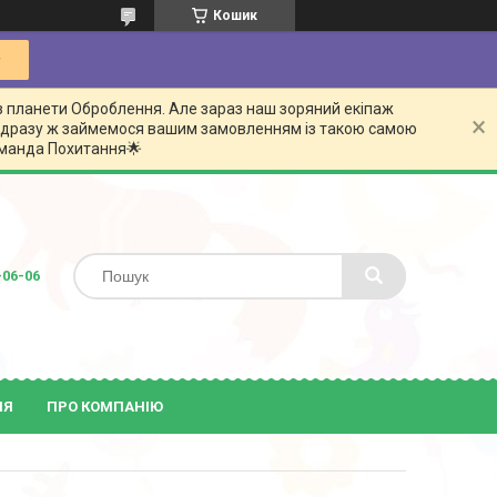
Кошик
з планети Оброблення. Але зараз наш зоряний екіпаж
 відразу ж займемося вашим замовленням із такою самою
команда Похитання🌟
-06-06
ІЯ
ПРО КОМПАНІЮ