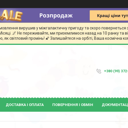
замовлення вирушив у міжгалактичну пригоду та скоро повернеться 
сяці. 🌌 Не переживайте, ми приземлимося назад на 10 ранку та
, як світловий промінь! 🌠 Залишайтеся на орбіті, Ваша космічна 
+380 (99) 372
ДОСТАВКА І ОПЛАТА
ПОВЕРНЕННЯ І ОБМІН
ДОКУМЕНТАЦ
1