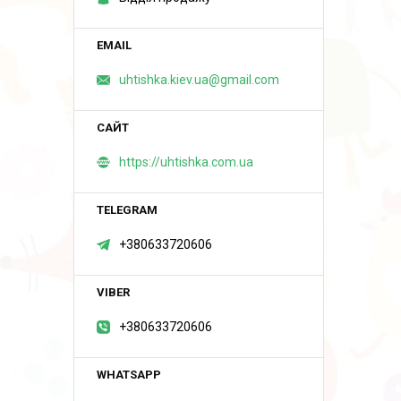
uhtishka.kiev.ua@gmail.com
https://uhtishka.com.ua
+380633720606
+380633720606