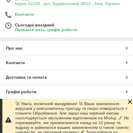
Індекс 02100 , вул. Будівельників 38\14 , Київ, Україна
Контакти
Сьогодні вихідний
Показати весь графік роботи
Про нас
Контакти
Доставка та оплата
Графік роботи
🚀 Увага, космічний мандрівник! 🚀 Ваше замовлення
Повна версія сайту
вирушив у міжгалактичну пригоду та скоро повернеться з
планети Оброблення. Але зараз наш зоряний екіпаж
насолоджується заслуженим відпочинком на Місяці. 🌌 Не
Сайт створено на маркетплейсі
Prom.ua
переживайте, ми приземлимося назад на 10 ранку та
відразу ж займемося вашим замовленням із такою самою
швидкістю, як світловий промінь! 🌠 Залишайтеся на