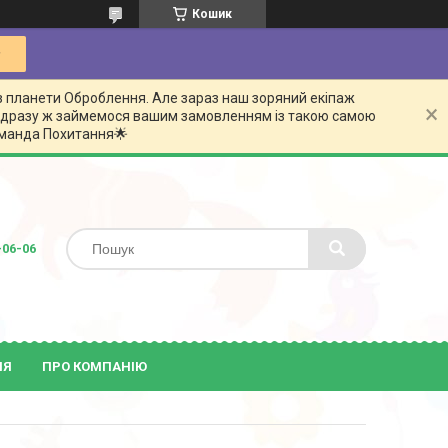
Кошик
з планети Оброблення. Але зараз наш зоряний екіпаж
 відразу ж займемося вашим замовленням із такою самою
команда Похитання🌟
-06-06
ІЯ
ПРО КОМПАНІЮ