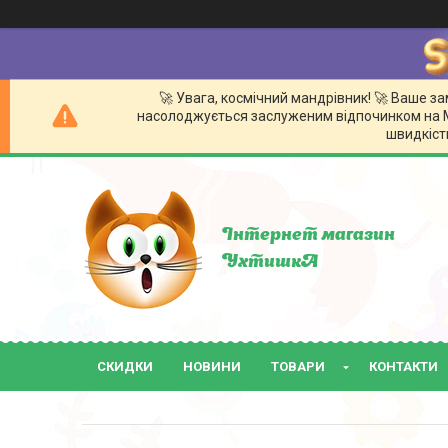
🚀 Увага, космічний мандрівник! 🚀 Ваше 
насолоджується заслуженим відпочинком на Мі
швидкістю
Інтернет магазин
УхтишкА
СКИДКИ
НОВИНИ
ТОВАРИ
КОНТАКТИ