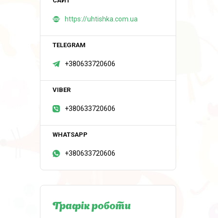
https://uhtishka.com.ua
+380633720606
+380633720606
+380633720606
Графік роботи