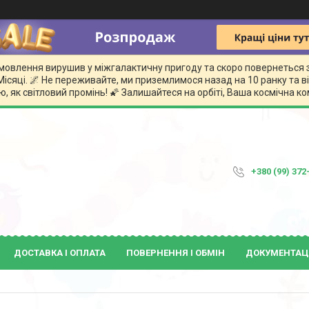
замовлення вирушив у міжгалактичну пригоду та скоро повернеться 
сяці. 🌌 Не переживайте, ми приземлимося назад на 10 ранку та
, як світловий промінь! 🌠 Залишайтеся на орбіті, Ваша космічна 
+380 (99) 372
ДОСТАВКА І ОПЛАТА
ПОВЕРНЕННЯ І ОБМІН
ДОКУМЕНТАЦ