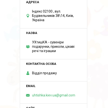
Індекс 02100 , вул.
Будівельників 38\14, Київ,
Україна
УХтишКА - сувеніри
подарунки, приколи, цікаві
речі та іграшки
Відділ продажу
uhtishka.kiev.ua@gmail.com