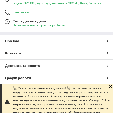
Індекс 02100 , вул. Будівельників 38\14 , Київ, Україна
Контакти
Сьогодні вихідний
Показати весь графік роботи
Про нас
Контакти
Доставка та оплата
Графік роботи
🚀 Увага, космічний мандрівник! 🚀 Ваше замовлення
Повна версія сайту
вирушив у міжгалактичну пригоду та скоро повернеться з
планети Оброблення. Але зараз наш зоряний екіпаж
насолоджується заслуженим відпочинком на Місяці. 🌌 Не
Сайт створено на маркетплейсі
Prom.ua
переживайте, ми приземлимося назад на 10 ранку та
відразу ж займемося вашим замовленням із такою самою
швидкістю, як світловий промінь! 🌠 Залишайтеся на