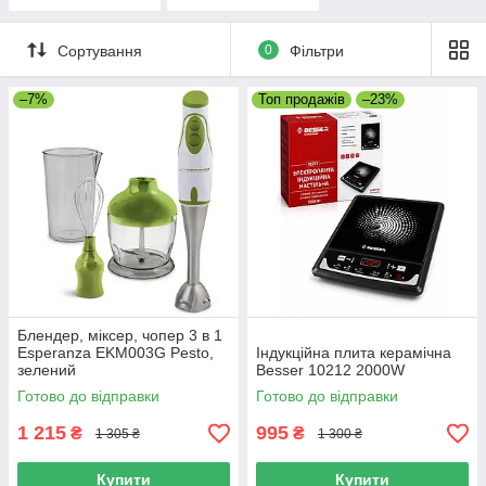
грилі
Сортування
0
Фільтри
–7%
Топ продажів
–23%
Блендер, міксер, чопер 3 в 1
Esperanza EKM003G Pesto,
Індукційна плита керамічна
зелений
Besser 10212 2000W
Готово до відправки
Готово до відправки
1 215
995
₴
₴
1 305 ₴
1 300 ₴
Купити
Купити